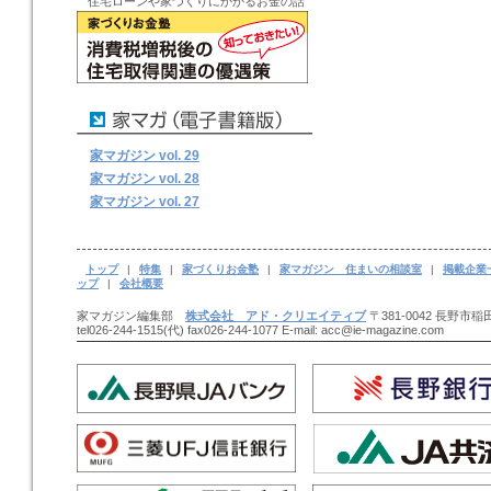
住宅ローンや家づくりにかかるお金の話
家マガジン vol. 29
家マガジン vol. 28
家マガジン vol. 27
トップ
|
特集
|
家づくりお金塾
|
家マガジン 住まいの相談室
|
掲載企業
ップ
|
会社概要
家マガジン編集部
株式会社 アド・クリエイティブ
〒381-0042 長野市稲田
tel026-244-1515(代) fax026-244-1077 E-mail: acc@ie-magazine.com