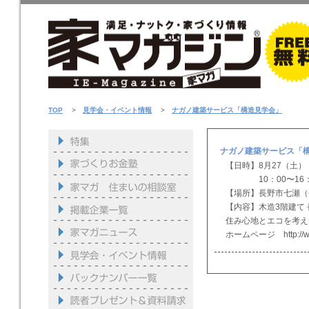
TOP
>
見学会・イベント情報
>
ナガノ建築サービス「構造見学会」
ナガノ建築サービス「
【日時】8月27（土）
10：00〜16：
【場所】長野市七瀬（
【内容】木造3階建て
住み心地とエコを考え
ホームページ http://www.