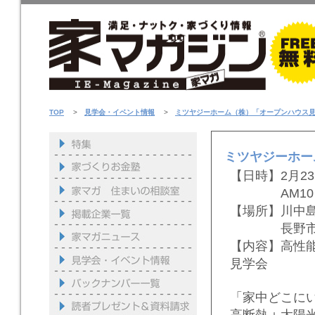
TOP
>
見学会・イベント情報
>
ミツヤジーホーム（株）「オープンハウス
ミツヤジーホー
【日時】2月2
AM10：0
【場所】川中
長野市川中
【内容】高性
見学会
「家中どこに