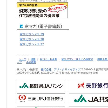
住宅ローンや家づくりにかかるお金の話
家マガジン vol. 29
家マガジン vol. 28
家マガジン vol. 27
トップ
|
特集
|
家づくりお金塾
|
家マガジン 住まいの相談室
|
掲載企業
ップ
|
会社概要
家マガジン編集部
株式会社 アド・クリエイティブ
〒381-0042 長野市稲田
tel026-244-1515(代) fax026-244-1077 E-mail: acc@ie-magazine.com