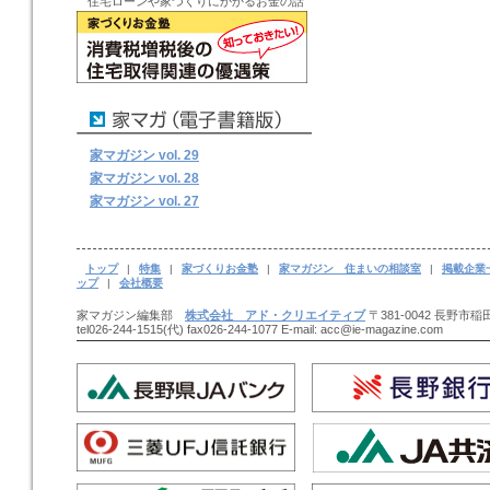
住宅ローンや家づくりにかかるお金の話
家マガジン vol. 29
家マガジン vol. 28
家マガジン vol. 27
トップ
|
特集
|
家づくりお金塾
|
家マガジン 住まいの相談室
|
掲載企業
ップ
|
会社概要
家マガジン編集部
株式会社 アド・クリエイティブ
〒381-0042 長野市稲田
tel026-244-1515(代) fax026-244-1077 E-mail: acc@ie-magazine.com