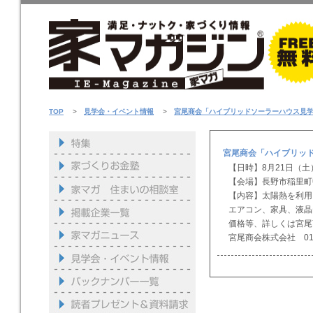
TOP
>
見学会・イベント情報
>
宮尾商会「ハイブリッドソーラーハウス見
宮尾商会「ハイブリッ
【日時】8月21日（土）
【会場】長野市稲里町
【内容】太陽熱を利用
エアコン、家具、液晶
価格等、詳しくは宮尾
宮尾商会株式会社 0120