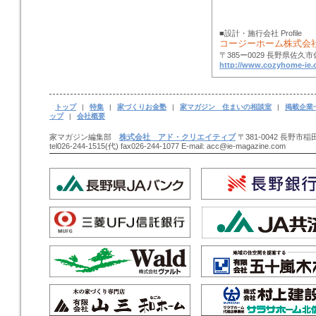
■設計・施行会社 Profile
コージーホーム株式会
〒385ー0029 長野県佐久市佐
http://www.cozyhome-ie
トップ
|
特集
|
家づくりお金塾
|
家マガジン 住まいの相談室
|
掲載企業
ップ
|
会社概要
家マガジン編集部
株式会社 アド・クリエイティブ
〒381-0042 長野市稲田
tel026-244-1515(代) fax026-244-1077 E-mail: acc@ie-magazine.com