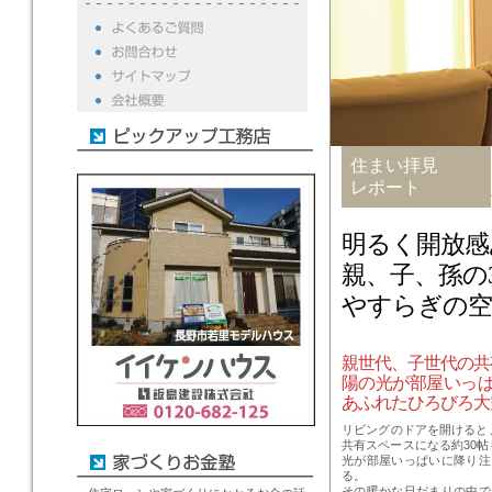
住まい拝見
レポート
明るく開放感
親、子、孫の
やすらぎの空
親世代、子世代の共
陽の光が部屋いっ
あふれたひろびろ大
リビングのドアを開けると
共有スペースになる約30
光が部屋いっぱいに降り注
る。
その暖かな日だまりの中で