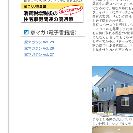
住宅ローンや家づくりにかかるお金の話
昼寝中の畳スペースは、半
できるので、急な来客にも
プライベートなスペースが
共有の玄関、リビング階段
も必ず顔を合わせる。
共有スペースと世帯別スペ
フスタイルを尊重しまた楽
も自然に取れる理想の2世
またなんと言ってもうらや
とすべてがゆとりをもって
家マガジン vol. 29
家の顔でもある玄関は、正
家マガジン vol. 28
も見え外と内とが溶け合っ
家マガジン vol. 27
アルミと漆黒のガルバリウ
しい外観は、シンプルな中