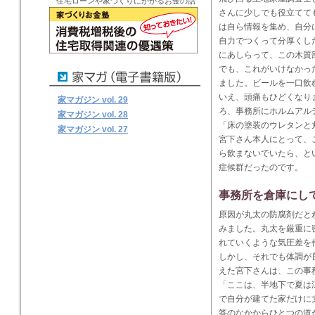
住宅ローンや家づくりにかかるお金の話
さんに少しでも役立てて
は自ら情報を集め、自分
自力でつくって分厚くし
にあしらって、この木質
でも、これがいけなかっ
ました。ビールを一口飲
いえ、頭痛もひどくなり
家マガジン vol. 29
ろ、事務所にホルムアル
家マガジン vol. 28
「床の塗装のウレタンと
家マガジン vol. 27
宮下さん本人にとって、
ら飲まないでいたら、と
症候群だったのです。
事務所を倉庫にし
原因が丸太の防腐剤だと
みました。丸太を厳重に
れていくような気圧差を
しかし、それでも体調が
えた宮下さんは、この事
「ここは、半地下で夏は
で自分が建てた家だけに
答のなかからひとつの道