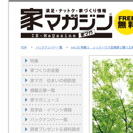
TOP
>
バックナンバー一覧
>
vol.12 特集１ シックハウス症候群と闘う