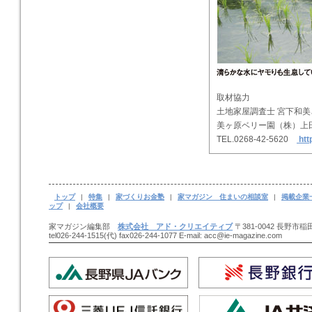
取材協力
土地家屋調査士 宮下和美
美ヶ原ベリー園（株）
TEL.0268-42-5620
htt
トップ
|
特集
|
家づくりお金塾
|
家マガジン 住まいの相談室
|
掲載企業
ップ
|
会社概要
家マガジン編集部
株式会社 アド・クリエイティブ
〒381-0042 長野市稲田
tel026-244-1515(代) fax026-244-1077 E-mail: acc@ie-magazine.com