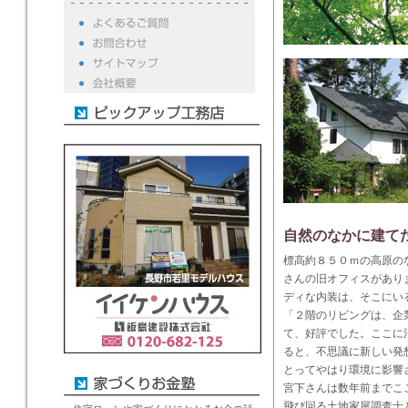
自然のなかに建て
標高約８５０ｍの高原の
さんの旧オフィスがあり
ディな内装は、そこにい
「２階のリビングは、企
て、好評でした。ここに
ると、不思議に新しい発
とってやはり環境に影響
宮下さんは数年前までこ
飛び回る土地家屋調査士