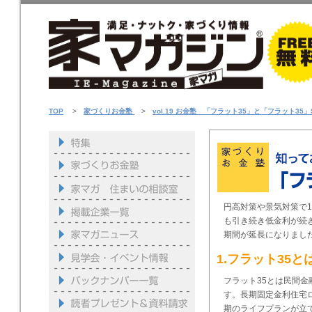
TOP
>
家づくりお金塾
>
vol.19 お金塾 「フラット35」と「フラット35」
円高対策や景気対策で
も引き続き低金利が続き
期間が延長になりまし
1.フラット35と
フラット35とは民間
す。長期固定金利住宅
期のライフプランが立