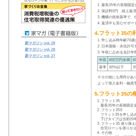
住宅ローンや家づくりにかかるお金の話
最長35年の長期固定
保証料0円 繰上返済
機構の技術基準で、
返済中も安心サポー
4.フラット35の
申し込み時年齢70歳
家マガジン vol. 29
日本国籍・永住許可
家マガジン vol. 28
年収に占める合計年
家マガジン vol. 27
年収
400万円未満
4
基準
30%以下
3
※その他にも用件があ
よって借入金利・融資
5.フラット35の
1. フラット35
最長35年の長期固
2. フラット35S
フラット35を申し込
下げタイプは当初20
3. フラット35 借り換
住宅ローンを借りか
4. その他