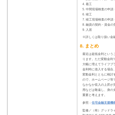
着工
中間現場検査の申請
竣工
竣工現場検査の申請
融資の契約・資金の
入居
※詳しくは取り扱い金
8. まとめ
最近は超低金利という
ります。ただ変動金利
大幅に増えてライフプ
金利時に借入する場合
変動金利とともに検討
ので、ホームページ等
なかなか収入の上昇が
用などは敬遠し、身の
重要と考えます。
参照：
住宅金融支援機
監修／（有）グッドライ