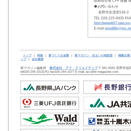
取締役社長 CFP 後藤
◆お問い合わせ
長野市安茂里539-3
TEL 026-225-6935 FAX
http://www007.upp.so-n
E-mail:
goodlife@mc.ne
トップ
|
特集
|
家づくりお金塾
|
家マガジン 住まいの相談室
|
掲載企業
ップ
|
会社概要
家マガジン編集部
株式会社 アド・クリエイティブ
〒381-0042 長野市稲田
tel026-244-1515(代) fax026-244-1077 E-mail: acc@ie-magazine.com