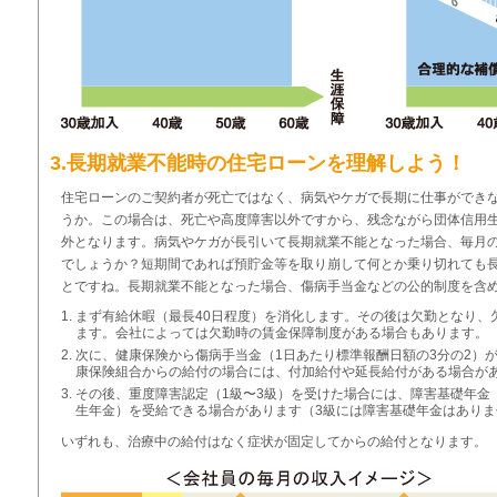
3.長期就業不能時の住宅ローンを理解しよう！
住宅ローンのご契約者が死亡ではなく、病気やケガで長期に仕事ができ
うか。この場合は、死亡や高度障害以外ですから、残念ながら団体信用
外となります。病気やケガが長引いて長期就業不能となった場合、毎月
でしょうか？短期間であれば預貯金等を取り崩して何とか乗り切れても
とですね。長期就業不能となった場合、傷病手当金などの公的制度を含
まず有給休暇（最長40日程度）を消化します。その後は欠勤となり、
ます。会社によっては欠勤時の賃金保障制度がある場合もあります。
次に、健康保険から傷病手当金（1日あたり標準報酬日額の3分の2）が
康保険組合からの給付の場合には、付加給付や延長給付がある場合が
その後、重度障害認定（1級〜3級）を受けた場合には、障害基礎年金
生年金）を受給できる場合があります（3級には障害基礎年金はありま
いずれも、治療中の給付はなく症状が固定してからの給付となります。