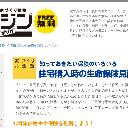
家マガジンは、長野でのマイホーム、家
ルに役立つ情報満載の無料の住宅情報フ
地域の工務店や建設会社、設計事務所、
す。主に長野、須坂、中野、大町、安曇
佐久、軽井沢などの書店やスーパー、飲
で無料配布しています。
0 お金塾 住宅購入時の生命保険見直しのポイント
人生で一番高価な買い物は「住宅」といわれています。その「住宅」の購
多くの方が住宅ローンを組まれますが、次のような心配の声もよく耳に
「病気やケガで長期入院して収入が減少したとき住宅ローンの返済がで
済のため将来に向けた貯蓄にお金が回せない」、「最近は景気があまり
減が心配」…などなど。そこで今回は、スムーズに住宅ローンを返済す
ントをみてみましょう。
1.団体信用生命保険を理解しよう！