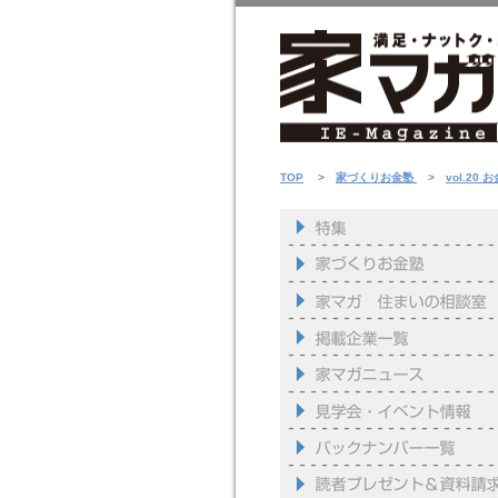
TOP
>
家づくりお金塾
>
vol.2