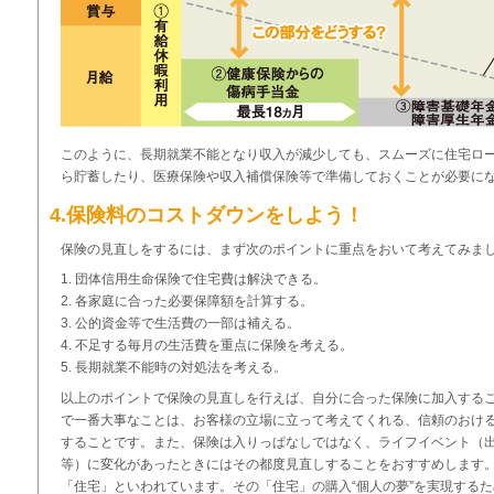
このように、長期就業不能となり収入が減少しても、スムーズに住宅ロ
ら貯蓄したり、医療保険や収入補償保険等で準備しておくことが必要に
4.保険料のコストダウンをしよう！
保険の見直しをするには、まず次のポイントに重点をおいて考えてみま
団体信用生命保険で住宅費は解決できる。
各家庭に合った必要保障額を計算する。
公的資金等で生活費の一部は補える。
不足する毎月の生活費を重点に保険を考える。
長期就業不能時の対処法を考える。
以上のポイントで保険の見直しを行えば、自分に合った保険に加入する
で一番大事なことは、お客様の立場に立って考えてくれる、信頼のおけ
することです。また、保険は入りっぱなしではなく、ライフイベント（
等）に変化があったときにはその都度見直しすることをおすすめします
「住宅」といわれています。その「住宅」の購入“個人の夢”を実現する