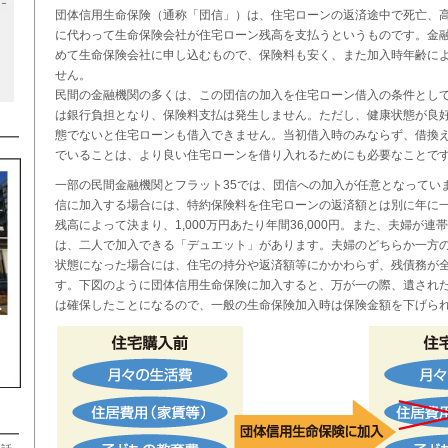
団体信用生命保険（通称「団信」）は、住宅ローンの返済途中で死亡、
に代わって生命保険会社が住宅ローン残高を支払うというものです。金
めて生命保険会社に申し込むもので、保険料も安く、また加入時年齢に
せん。
民間の金融機関の多くは、この団信の加入を住宅ローン借入の条件とし
は銀行負担となり、保険料支払は発生しません。ただし、健康状態が良
態でないと住宅ローンも借入できません。当初借入時のみならず、借換
でいることは、より良い住宅ローンを借り入れるためにも必要なことで
一部の民間金融機関とフラット35では、団信への加入が任意となってい
信に加入する場合には、特約保険料を住宅ローンの返済額とは別に年に
残高によって決まり、1,000万円あたり年間36,000円。また、夫婦が
は、二人で加入できる「デュエット」があります。夫婦のどちらか一方
状態になった場合には、住宅の持分や返済額等にかかわらず、残債務が
す。下図のように団体信用生命保険に加入すると、万が一の際、遺され
は確保したことになるので、一般の生命保険加入時は保険金額を下げら