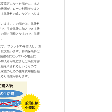
高度障害になった場合に、本人
融機関が、ローン利用者をまと
よる保険料の違いなどもありま
ています。この場合は、保険料
好で、生命保険に加入できる状
えの際も同様となるので、健康
す。
ます。フラット35を借入し、団
一度支払います。特約保険料は
連帯債務者になっている場合に
の加入者が死亡または高度障害
全額返済されるというもので
た家族のための住居費用相当額
れる可能性があります。