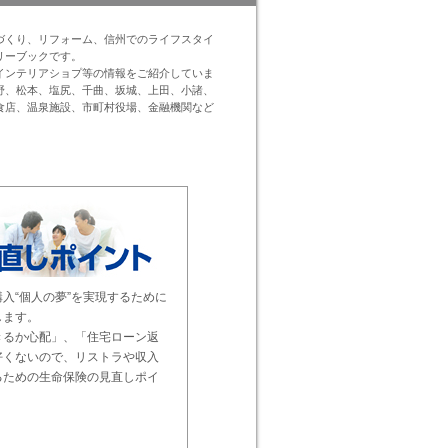
づくり、リフォーム、信州でのライフスタイ
リーブックです。
インテリアショプ等の情報をご紹介していま
野、松本、塩尻、千曲、坂城、上田、小諸、
食店、温泉施設、市町村役場、金融機関など
入“個人の夢”を実現するために
します。
きるか心配」、「住宅ローン返
好くないので、リストラや収入
るための生命保険の見直しポイ