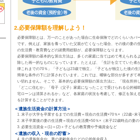
の話
2.必要保障額を理解しよう！
必要保障額とは、万一のことがあった場合に生命保険でどのくらいカバ
です。例えば、家族を養っていた父親が亡くなった場合、その後の妻の
の生活費・教育費などの諸費用総額が、必要保障額となります。
必要保障額の基本的な算出方法は、多くの家庭に当てはめて考えられる
除した画一的なものになっています。たとえば、「生計を立てていた者
律これまでの70％」「子どもは23歳で独立」「子どもが独立した後の生
簡単な条件の下に計算されています。これでは、曖昧な部分が多すぎて
い切れません。そこで、基本的な必要保障額の算出方法に、「現在所持
「どこに住むか」「母子（父子）家庭になったことで受けられる公的補
宅ローンは清算されるか」など、各家庭の状況を考慮して、修正を加え
を計算することができます。
＜遺族生活資金の計算方法＞
末子が大学を卒業するまでの生活費＝現在の生活費×70％×（22歳−末
末子卒業後の妻の生活費＝現在の生活費×50％×（末子22歳時点の妻
必要生活資金＝(1)＋(2)＋子どもの教育費や予備資金など
＜遺族の収入・現在の貯蓄＞
夫の遺族年金や、妻の老齢年金などの公的年金収入