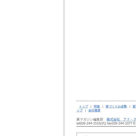
トップ
|
特集
|
家づくりお金塾
|
家
ップ
|
会社概要
家マガジン編集部
株式会社 アド・
tel026-244-1515(代) fax026-244-1077 E