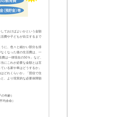
ーしておけばよいかという金額
生活費や子どもが自立するまで
ように、色々と細かい部分を排
がなくなった後の生活費は、一
活費は一律現在の50％」など、
本当にこれが必要な金額とは言
している家や車はどうするか」
助はどれくらいか」「団信で住
ると、より現実的な必要保障額
子の年齢）
の平均余命）