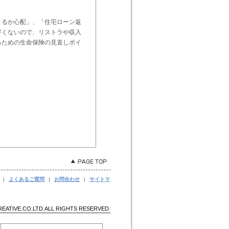
きるか心配」、「住宅ローン返
好くないので、リストラや収入
るための生命保険の見直しポイ
|
よくあるご質問
|
お問合わせ
|
サイトマ
EATIVE.CO.LTD.ALL RIGHTS RESERVED.