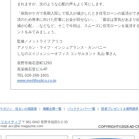
まれますが、次のような心配の声もよく耳にします。
「病気やケガで長期入院して収入が減少したとき住宅ローンの返済がで
済のため将来に向けた貯蓄にお金が回せない」、「最近は景気があまり
減が心配」…などなど。そこで今回は、スムーズに住宅ローンを返済す
ントをみてみましょう。
監修／メットライフ アリコ
アメリカン・ライフ・インシュアランス・カンパニー
しなのエイジェンシーオフィス コンサルタント 丸山 肇さん
長野市南石堂町1293
長栄南石堂ビル4F
TEL.026-268-1601
www.metlifealico.co.jp
マガジン 住まいの相談室
|
掲載企業一覧
|
バックナンバー一覧
|
読者プレゼント＆資料請求
クリエイティブ
〒381-0042 長野市稲田3-2-33
-mail: acc@ie-magazine.com
COPYRIGHT©2026 AD-CR